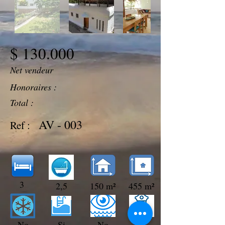
$ 130.000
Net vendeur
Honoraires :
Total :
AV - 003
Ref :
3
2,5
150 m²
455 m²
No
Si
No
Si