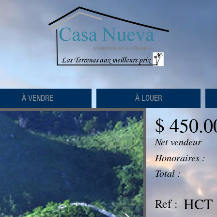
À VENDRE
À LOUER
$ 450.0
Net vendeur
Honoraires :
Total :
HCT 
Ref :