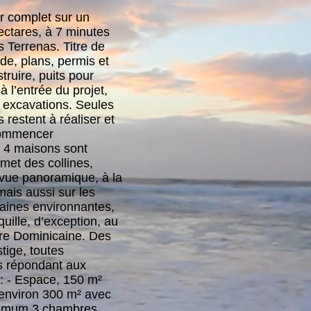
er complet sur un
ctares, à 7 minutes
 Terrenas. Titre de
nde, plans, permis et
truire, puits pour
 à l’entrée du projet,
t excavations. Seules
 restent à réaliser et
commencer
 4 maisons sont
et des collines,
vue panoramique, à la
 mais aussi sur les
plaines environnantes,
quille, d’exception, au
re Dominicaine. Des
tige, toutes
is répondant aux
: - Espace, 150 m²
(environ 300 m² avec
nimum 3 chambres,