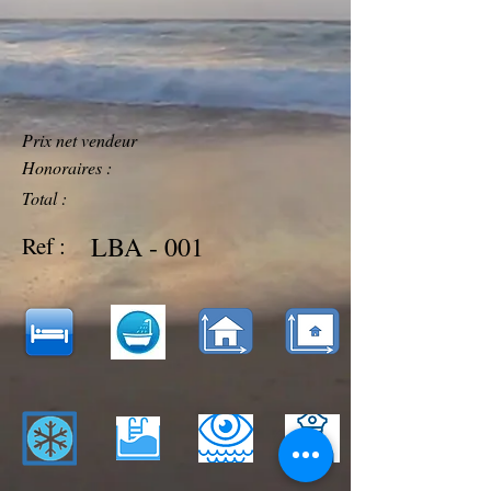
Prix net vendeur
Honoraires :
Total :
LBA - 001
Ref :