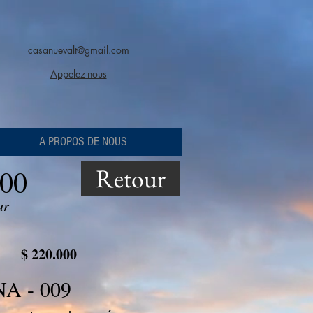
casanuevalt@gmail.com
Appelez-nous
A PROPOS DE NOUS
Retour
000
ur
$ 220.000
A - 009