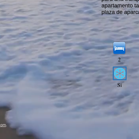
apartamento ta
plaza de aparc
2
Si
com
.