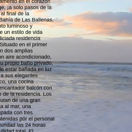
amento en el corazón
ge, ¡a solo pasos de la
al final de la
Bahía de Las Ballenas,
to luminoso y
 un estilo de vida
odiciada residencia
 Situado en el primer
on dos amplias
on aire acondicionado,
u propio baño privado,
de estar bañada en luz
 a sus elegantes
co, una cocina
 encantador balcón con
e de la residencia. Los
rutan de una gran
ta al mar, una
ipada con tres
tenidas por el personal
guridad las 24 horas
lidad total. El