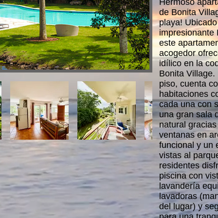
Hermoso apart
de Bonita Villa
playa! Ubicado 
impresionante 
este apartamen
acogedor ofrece
idílico en la c
Bonita Village.
piso, cuenta c
habitaciones c
cada una con s
una gran sala 
natural gracias
ventanas en ar
funcional y un
vistas al parqu
residentes disf
piscina con vis
lavandería equ
lavadoras (man
del lugar) y se
para una tranqui