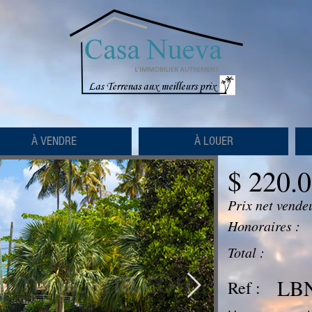
À VENDRE
À LOUER
$ 220.
Prix net vende
Honoraires :
Total :
LBN
Ref :