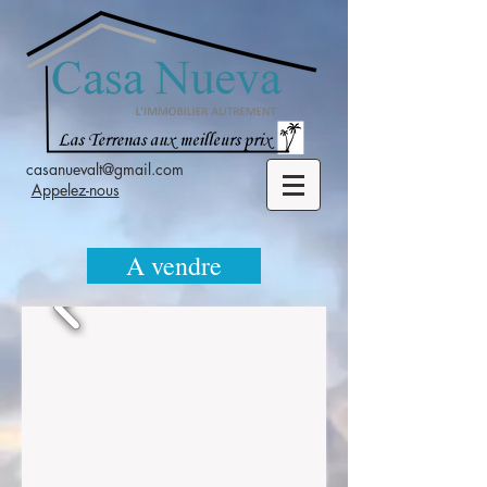
casanuevalt@gmail.com
Appelez-nous
A vendre